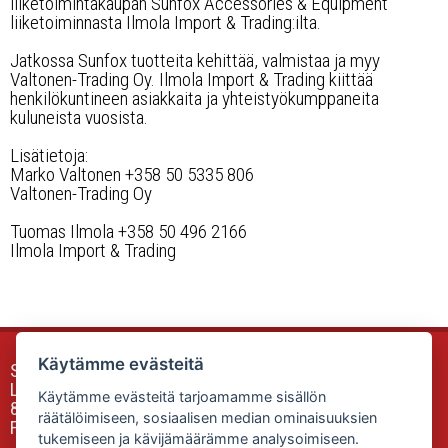
liiketoimintakaupan Sunfox Accessories & Equipment
Työvalopaneelit
liiketoiminnasta Ilmola Import & Trading:ilta.
Kaukovalot
Jatkossa Sunfox tuotteita kehittää, valmistaa ja myy
Valtonen-Trading Oy. Ilmola Import & Trading kiittää
henkilökuntineen asiakkaita ja yhteistyökumppaneita
Muut
kuluneista vuosista.
Jälleenmyyjät
Lisätietoja:
Marko Valtonen +358 50 5335 806
Valtonen-Trading Oy
Yhteystiedot
Tuomas Ilmola +358 50 496 2166
Ilmola Import & Trading
UKK, takuuehdot
Ota yhteyttä
Käytämme evästeitä
Sunfox Accessories & Equipment
Luokkalankuja 2
Käytämme evästeitä tarjoamamme sisällön
85340 SIEVI
räätälöimiseen, sosiaalisen median ominaisuuksien
Finland
tukemiseen ja kävijämäärämme analysoimiseen.