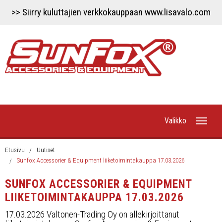
>> Siirry kuluttajien verkkokauppaan www.lisavalo.com
Valikko
Etusivu
Etusivu
Uutiset
Sunfox Accessorier & Equipment liiketoimintakauppa 17.03.2026
Uutiset
SUNFOX ACCESSORIER & EQUIPMENT
LIIKETOIMINTAKAUPPA 17.03.2026
Työvalot
17.03.2026 Valtonen-Trading Oy on allekirjoittanut