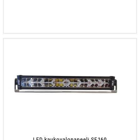
LED kaukovalopaneeli SF160