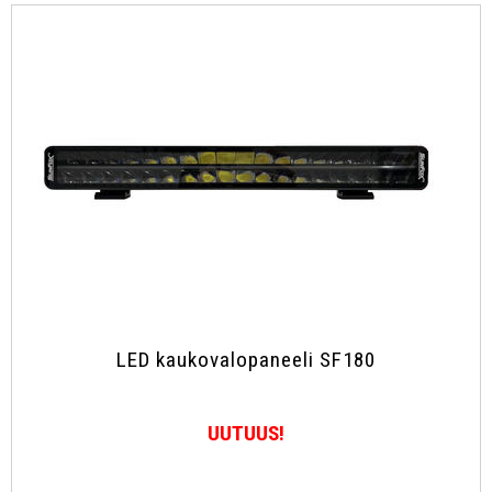
Työvalopaneelit
Kaukovalot
Muut
Jälleenmyyjät
Yhteystiedot
UKK, takuuehdot
Ota yhteyttä
LED kaukovalopaneeli SF180
UUTUUS!