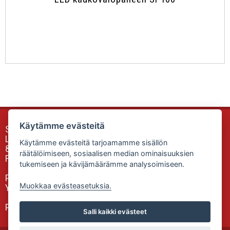
Käytämme evästeitä
Sunfox Accessories & Equipment
Luokkalankuja 2
Käytämme evästeitä tarjoamamme sisällön
85340 SIEVI
räätälöimiseen, sosiaalisen median ominaisuuksien
Finland
tukemiseen ja kävijämäärämme analysoimiseen.
Puh: 0505335806
Muokkaa evästeasetuksia.
Yhteydenottolomake
Powered by: Valtonen-Trading Oy
Salli kaikki evästeet