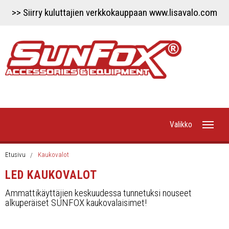
>> Siirry kuluttajien verkkokauppaan www.lisavalo.com
Valikko
Etusivu
Etusivu
Kaukovalot
LED KAUKOVALOT
Uutiset
Ammattikäyttäjien keskuudessa tunnetuksi nouseet
alkuperäiset SUNFOX kaukovalaisimet!
Työvalot