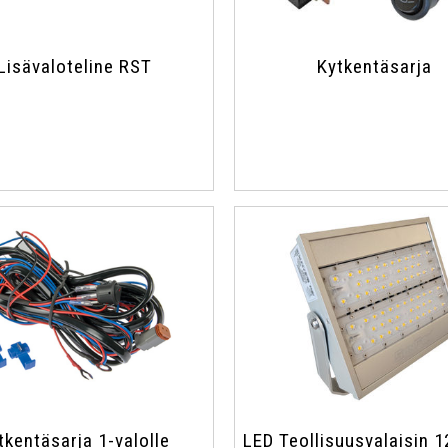
Lisävaloteline RST
Kytkentäsarja
tkentäsarja 1-valolle
LED Teollisuusvalaisin 