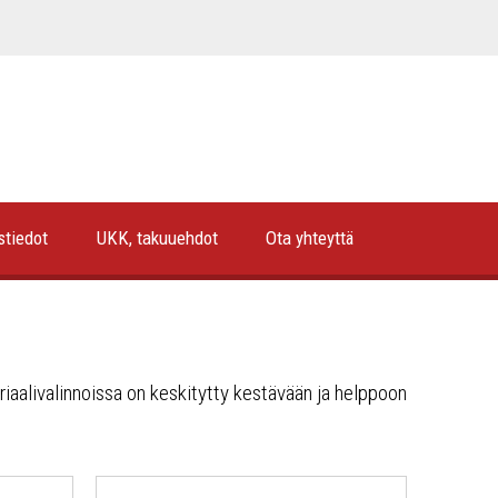
stiedot
UKK, takuuehdot
Ota yhteyttä
riaalivalinnoissa on keskitytty kestävään ja helppoon