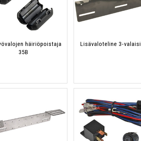
yövalojen häiriöpoistaja
Lisävaloteline 3-valais
35B