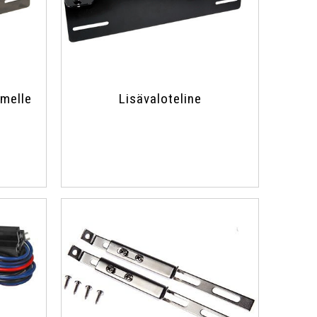
imelle
Lisävaloteline