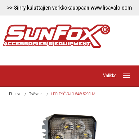
>> Siirry kuluttajien verkkokauppaan www.lisavalo.com
Valikko
Etusivu
Etusivu
Työvalot
LED TYÖVALO 54W 5200LM
Uutiset
Työvalot