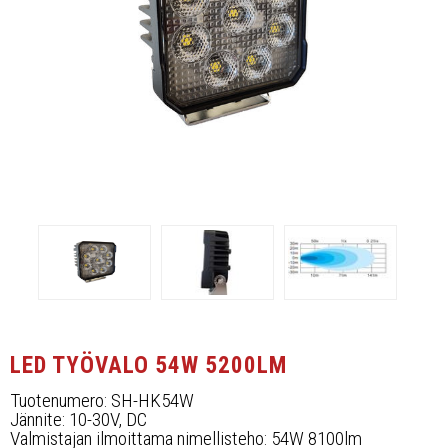
Työvalopaneelit
Kaukovalot
Muut
Jälleenmyyjät
Yhteystiedot
UKK, takuuehdot
Ota yhteyttä
LED TYÖVALO 54W 5200LM
Tuotenumero: SH-HK54W
Jännite: 10-30V, DC
Valmistajan ilmoittama nimellisteho: 54W 8100lm