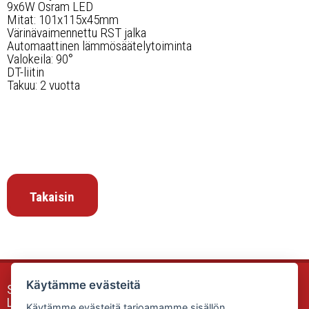
9x6W Osram LED
Mitat: 101x115x45mm
Värinävaimennettu RST jalka
Automaattinen lämmösäätelytoiminta
Valokeila: 90°
DT-liitin
Takuu: 2 vuotta
Takaisin
Käytämme evästeitä
Sunfox Accessories & Equipment
Luokkalankuja 2
Käytämme evästeitä tarjoamamme sisällön