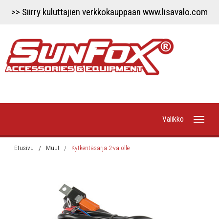
>> Siirry kuluttajien verkkokauppaan www.lisavalo.com
Valikko
Etusivu
Etusivu
Muut
Kytkentäsarja 2-valolle
Uutiset
Työvalot