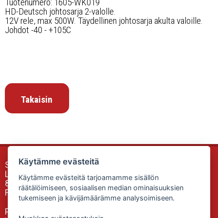
Tuotenumero: 1605-WK019
HD-Deutsch johtosarja 2-valolle.
12V rele, max 500W. Täydellinen johtosarja akulta valoille.
Johdot -40 - +105C
Takaisin
Käytämme evästeitä
Sunfox Accessories & Equipment
Luokkalankuja 2
Käytämme evästeitä tarjoamamme sisällön
85340 SIEVI
räätälöimiseen, sosiaalisen median ominaisuuksien
Finland
tukemiseen ja kävijämäärämme analysoimiseen.
Puh: 0505335806