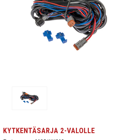
Työvalopaneelit
Kaukovalot
Muut
Jälleenmyyjät
Yhteystiedot
UKK, takuuehdot
Ota yhteyttä
KYTKENTÄSARJA 2-VALOLLE