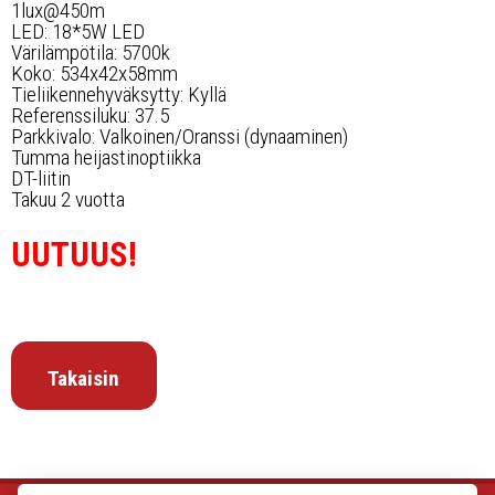
1lux@450m
LED: 18*5W LED
Värilämpötila: 5700k
Koko: 534x42x58mm
Tieliikennehyväksytty: Kyllä
Referenssiluku: 37.5
Parkkivalo: Valkoinen/Oranssi (dynaaminen)
Tumma heijastinoptiikka
DT-liitin
Takuu 2 vuotta
UUTUUS!
Takaisin