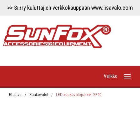
>> Siirry kuluttajien verkkokauppaan www.lisavalo.com
Valikko
Etusivu
Etusivu
Kaukovalot
LED kaukovalopaneeli SF90
Uutiset
Työvalot