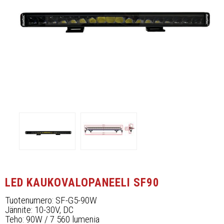
Työvalopaneelit
Kaukovalot
Muut
Jälleenmyyjät
Yhteystiedot
UKK, takuuehdot
Ota yhteyttä
LED KAUKOVALOPANEELI SF90
Tuotenumero: SF-G5-90W
Jännite: 10-30V, DC
Teho: 90W / 7 560 lumenia